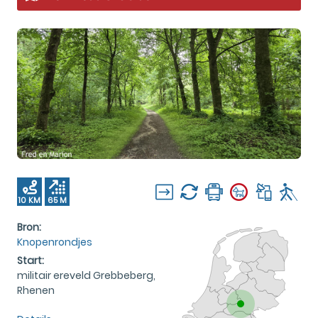
10 KM
65 M
Bron:
Knopenrondjes
Start:
militair ereveld Grebbeberg,
Rhenen