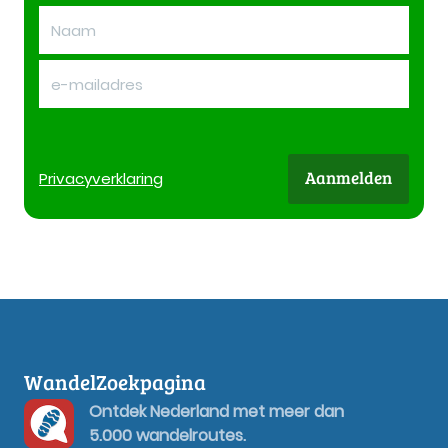
Aanmelden
Privacy
verklaring
WandelZoekpagina
Ontdek Nederland met meer dan
5.000 wandelroutes.