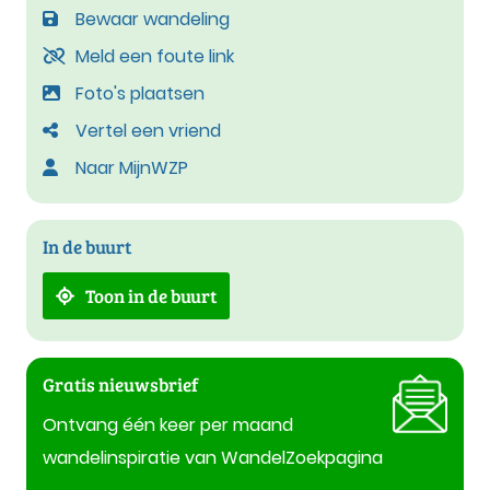
Bewaar wandeling
Meld een foute link
Foto's plaatsen
Vertel een vriend
Naar MijnWZP
In de buurt
Toon in de buurt
Gratis nieuwsbrief
Ontvang één keer per maand
wandelinspiratie van WandelZoekpagina