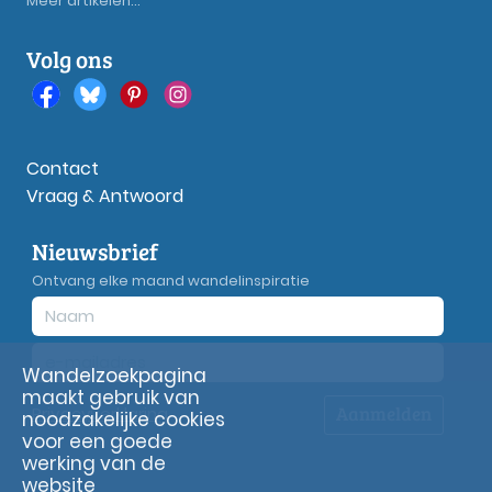
Meer artikelen...
Volg ons
Contact
Vraag & Antwoord
Nieuwsbrief
Ontvang elke maand wandelinspiratie
Wandelzoekpagina
maakt gebruik van
Aanmelden
Privacy
verklaring
noodzakelijke cookies
voor een goede
werking van de
website