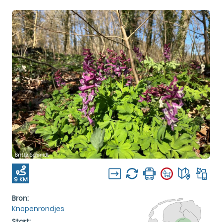
9 KM
Bron:
Knopenrondjes
Start: