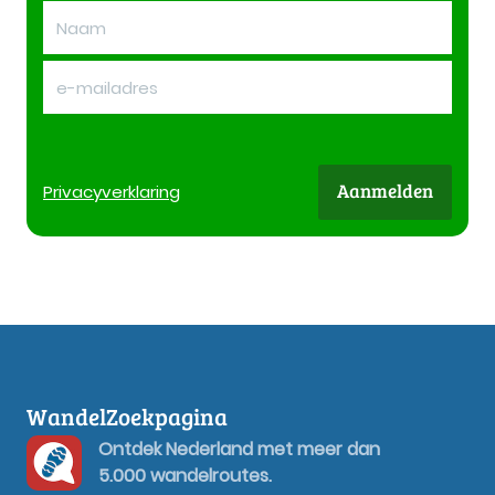
Aanmelden
Privacy
verklaring
WandelZoekpagina
Ontdek Nederland met meer dan
5.000 wandelroutes.