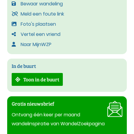
Bewaar wandeling
Meld een foute link
Foto's plaatsen
Vertel een vriend
Naar MijnWZP
In de buurt
Toon in de buurt
Gratis nieuwsbrief
Ontvang één keer per maand
wandelinspiratie van WandelZoekpagina