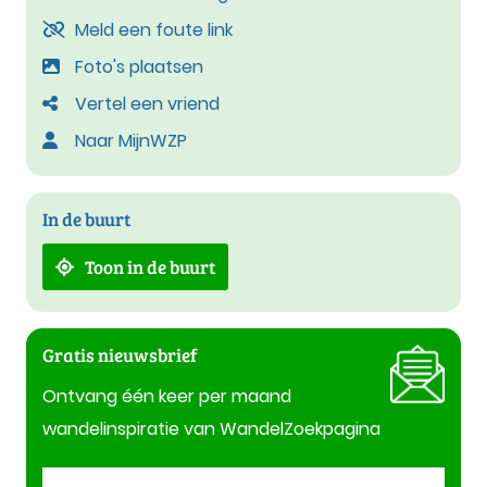
Meld een foute link
Foto's plaatsen
Vertel een vriend
Naar MijnWZP
In de buurt
Toon in de buurt
Gratis nieuwsbrief
Ontvang één keer per maand
wandelinspiratie van WandelZoekpagina