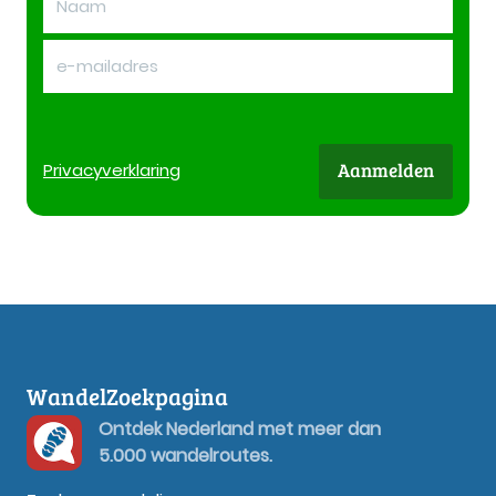
Aanmelden
Privacy
verklaring
WandelZoekpagina
Ontdek Nederland met meer dan
5.000 wandelroutes.