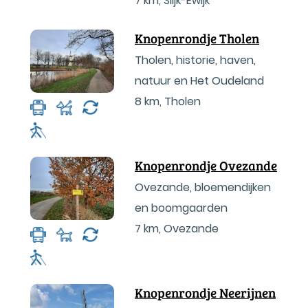
7 km
,
Slijk-Ewijk
Knopenrondje Tholen
Tholen, historie, haven,
natuur en Het Oudeland
8 km
,
Tholen
Knopenrondje Ovezande
Ovezande, bloemendijken
en boomgaarden
7 km
,
Ovezande
Knopenrondje Neerijnen