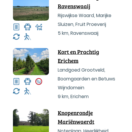
Ravenswaaij
Rijswijkse Waard, Marijke
Sluizen, Fruit Proeverij
5 km
,
Ravenswaaij
Kort en Prachtig
Erichem
Landgoed Grootveld,
Boomgaarden en Betuws
Wijndomein
9 km
,
Erichem
Knopenrondje
Mariënwaerdt
Notenlaan, Heerlijkheid