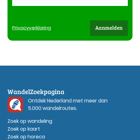
Aanmelden
Privacy
verklaring
WandelZoekpagina
Ontdek Nederland met meer dan
5.000 wandelroutes.
Zoek op wandeling
Zoek op kaart
Zoek op horeca