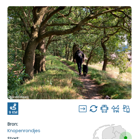
9 KM
Bron:
Knopenrondjes
Start: