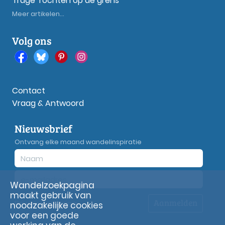
Trage Tochten op de grens
Meer artikelen...
Volg ons
Contact
Vraag & Antwoord
Nieuwsbrief
Ontvang elke maand wandelinspiratie
Wandelzoekpagina
maakt gebruik van
Aanmelden
Privacy
verklaring
noodzakelijke cookies
voor een goede