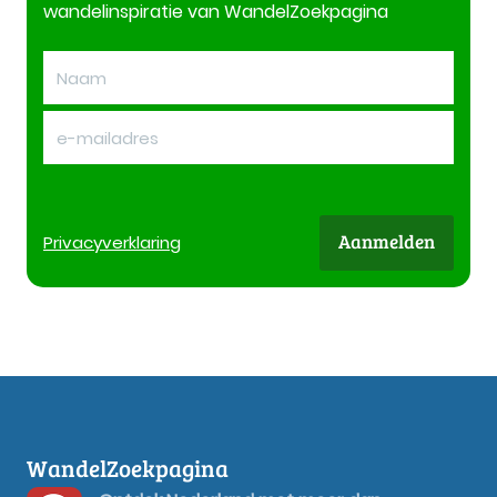
wandelinspiratie van WandelZoekpagina
Aanmelden
Privacy
verklaring
WandelZoekpagina