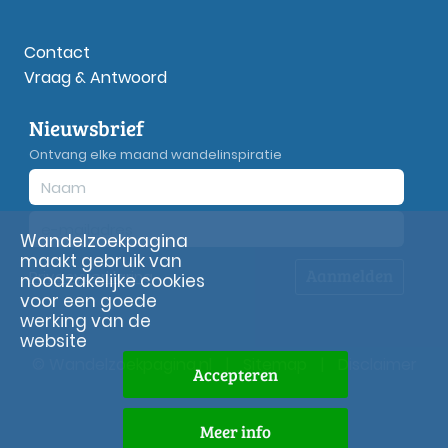
Contact
Vraag & Antwoord
Nieuwsbrief
Ontvang elke maand wandelinspiratie
Wandelzoekpagina
maakt gebruik van
Aanmelden
Privacy
verklaring
noodzakelijke cookies
voor een goede
werking van de
website
© Wandelzoekpagina.nl
|
Sitemap
|
Disclaimer
Accepteren
Meer info