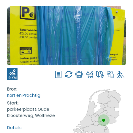
9 KM
Bron:
Kort en Prachtig
Start:
parkeerplaats Oude
Kloosterweg, Wolfheze
Details