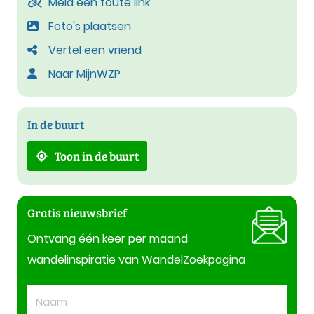
Meld een foute link
Foto's plaatsen
Vertel een vriend
Naar MijnWZP
In de buurt
Toon in de buurt
Gratis nieuwsbrief
Ontvang één keer per maand
wandelinspiratie van WandelZoekpagina