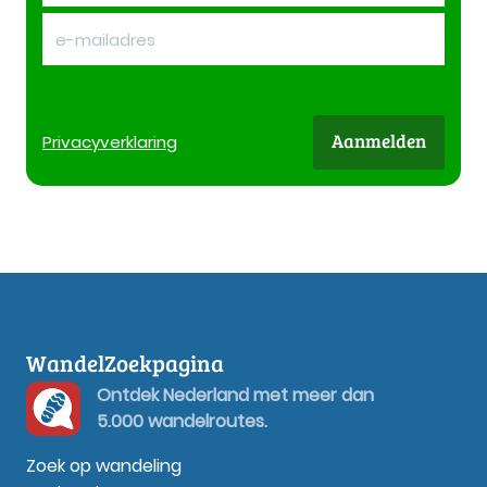
Aanmelden
Privacy
verklaring
WandelZoekpagina
Ontdek Nederland met meer dan
5.000 wandelroutes.
Zoek op wandeling