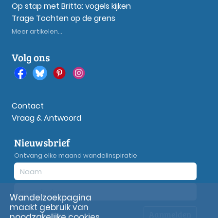
Op stap met Britta: vogels kijken
Trage Tochten op de grens
Meer artikelen...
Volg ons
Contact
Vraag & Antwoord
Nieuwsbrief
Ontvang elke maand wandelinspiratie
Wandelzoekpagina
maakt gebruik van
Aanmelden
Privacy
verklaring
noodzakelijke cookies