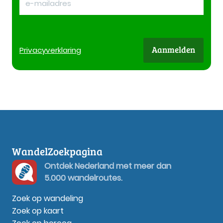
Aanmelden
Privacy
verklaring
WandelZoekpagina
Ontdek Nederland met meer dan
5.000 wandelroutes.
Zoek op wandeling
Zoek op kaart