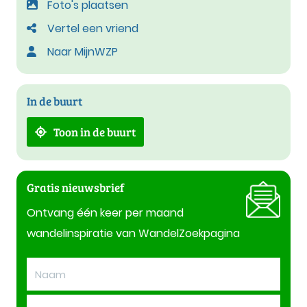
Foto's plaatsen
Vertel een vriend
Naar MijnWZP
In de buurt
Toon in de buurt
Gratis nieuwsbrief
Ontvang één keer per maand
wandelinspiratie van WandelZoekpagina