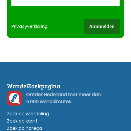
Aanmelden
Privacy
verklaring
WandelZoekpagina
Ontdek Nederland met meer dan
5.000 wandelroutes.
Zoek op wandeling
Zoek op kaart
Zoek op horeca