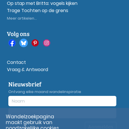
Op stap met Britta: vogels kijken
Trage Tochten op de grens
Meer artikelen...
Volg ons
Contact
Vraag & Antwoord
Nieuwsbrief
Ontvang elke maand wandelinspiratie
Wandelzoekpagina
maakt gebruik van
Aanmelden
Privacy
verklaring
noodzakelijke cookies