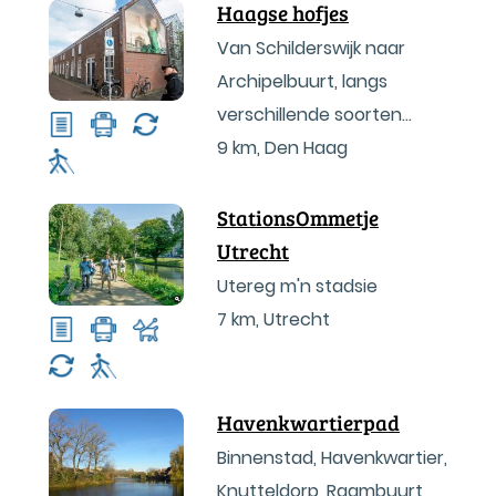
Haagse hofjes
Van Schilderswijk naar
Archipelbuurt, langs
verschillende soorten
hofjes
9 km
,
Den Haag
StationsOmmetje
Utrecht
Utereg m'n stadsie
7 km
,
Utrecht
Havenkwartierpad
Binnenstad, Havenkwartier,
Knutteldorp, Raambuurt