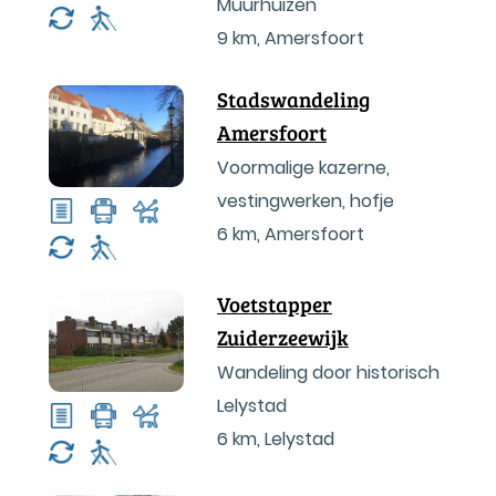
Muurhuizen
9 km
,
Amersfoort
Stadswandeling
Amersfoort
Voormalige kazerne,
vestingwerken, hofje
6 km
,
Amersfoort
Voetstapper
Zuiderzeewijk
Wandeling door historisch
Lelystad
6 km
,
Lelystad