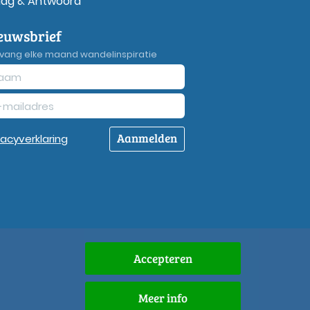
aag & Antwoord
euwsbrief
vang elke maand wandelinspiratie
Aanmelden
vacy
verklaring
Accepteren
Meer info