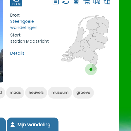
13 KM
Bron:
Steengoeie
wandelingen
Start:
station Maastricht
Details
d
maas
heuvels
museum
groeve
Mijn wandeling