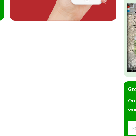
Gra
On
wan