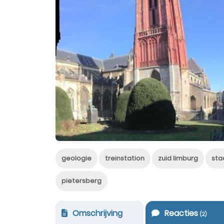
geologie
treinstation
zuid limburg
sta
pietersberg
Omschrijving
Reacties
(
2
)