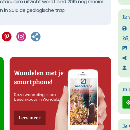
taculaire uitzicht wordt eind 2015 nog mooier
en in 2016 de geologische trap.
Ik 
Wandelen met je
smartphone!
In 
Deze wandeling is ook
beschikbaar in WandelZapp
Lees meer
Je 