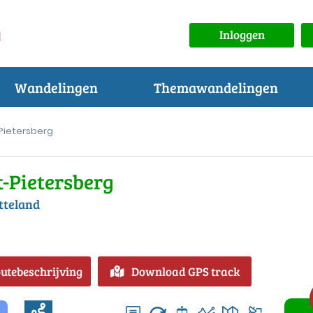
Inloggen
Wandelingen
Themawandelingen
-Pietersberg
t-Pietersberg
tteland
outebeschrijving
Download GPS track