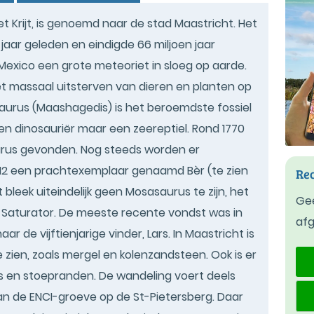
et Krijt, is genoemd naar de stad Maastricht. Het
jaar geleden en eindigde 66 miljoen jaar
exico een grote meteoriet in sloeg op aarde.
 het massaal uitsterven van dieren en planten op
aurus (Maashagedis) is het beroemdste fossiel
een dinosauriër maar een zeereptiel. Rond 1770
rus gevonden. Nog steeds worden er
2 een prachtexemplaar genaamd Bèr (te zien
Rec
 bleek uiteindelijk geen Mosasaurus te zijn, het
Gee
Saturator. De meeste recente vondst was in
af
 de vijftienjarige vinder, Lars. In Maastricht is
zien, zoals mergel en kolenzandsteen. Ook is er
ls en stoepranden. De wandeling voert deels
an de ENCI-groeve op de St-Pietersberg. Daar