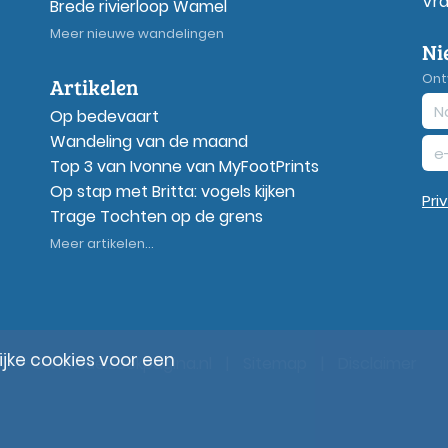
Vr
Brede rivierloop Wamel
Meer nieuwe wandelingen
Ni
Ont
Artikelen
Op bedevaart
Wandeling van de maand
Top 3 van Ivonne van MyFootPrints
Op stap met Britta: vogels kijken
Pri
Trage Tochten op de grens
Meer artikelen...
ke cookies voor een
© Wandelzoekpagina.nl
|
Sitemap
|
Disclaimer