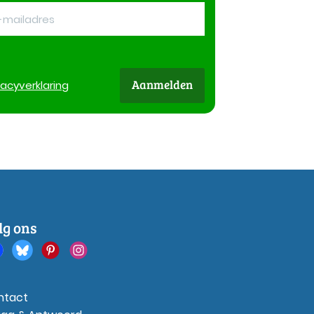
Aanmelden
vacy
verklaring
lg ons
ntact