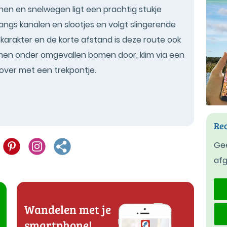
jnen en snelwegen ligt een prachtig stukje
langs kanalen en slootjes en volgt slingerende
karakter en de korte afstand is deze route ook
amen onder omgevallen bomen door, klim via een
 over met een trekpontje.
Rec
Gee
af
Wandelen met je
smartphone!