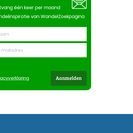
tvang één keer per maand
delinspiratie van WandelZoekpagina
Aanmelden
vacy
verklaring