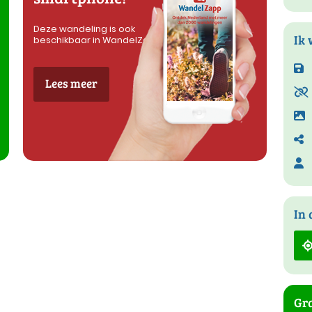
Deze wandeling is ook
Ik 
beschikbaar in WandelZapp
Lees meer
In 
Gra