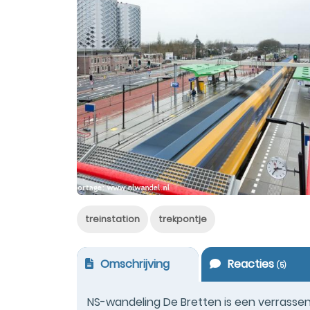
treinstation
trekpontje
Omschrijving
Reacties
(
5
)
NS-wandeling De Bretten is een verrassen