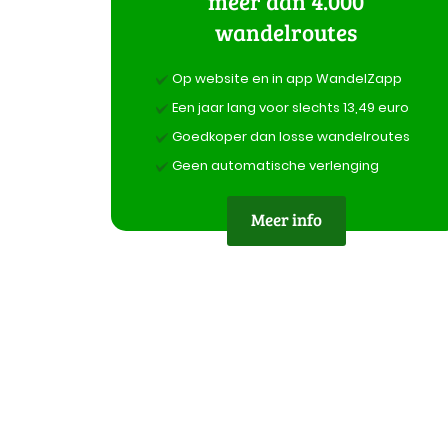
meer dan 4.000
wandelroutes
Op website en in app WandelZapp
Een jaar lang voor slechts 13,49 euro
Goedkoper dan losse wandelroutes
Geen automatische verlenging
Meer info