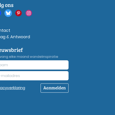
lg ons
ntact
aag & Antwoord
euwsbrief
vang elke maand wandelinspiratie
Aanmelden
vacy
verklaring