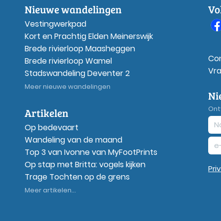
Nieuwe wandelingen
Vo
Vestingwerkpad
Kort en Prachtig Elden Meinerswijk
Brede rivierloop Maasheggen
Co
Brede rivierloop Wamel
Vr
Stadswandeling Deventer 2
Meer nieuwe wandelingen
Ni
Ont
Artikelen
Op bedevaart
Wandeling van de maand
Top 3 van Ivonne van MyFootPrints
Op stap met Britta: vogels kijken
Pri
Trage Tochten op de grens
Meer artikelen...