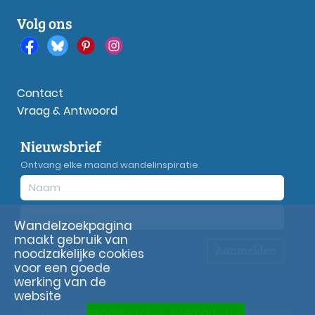
Volg ons
Contact
Vraag & Antwoord
Nieuwsbrief
Ontvang elke maand wandelinspiratie
Wandelzoekpagina
maakt gebruik van
Aanmelden
Privacy
verklaring
noodzakelijke cookies
voor een goede
werking van de
website
© Wandelzoekpagina.nl
|
Sitemap
|
Disclaimer