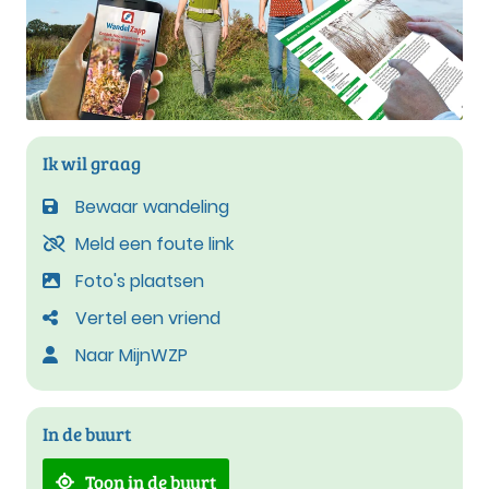
Ik wil graag
Bewaar wandeling
Meld een foute link
Foto's plaatsen
Vertel een vriend
Naar MijnWZP
In de buurt
Toon in de buurt