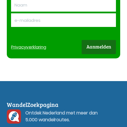
Aanmelden
Privacy
verklaring
WandelZoekpagina
Ontdek Nederland met meer dan
5.000 wandelroutes.