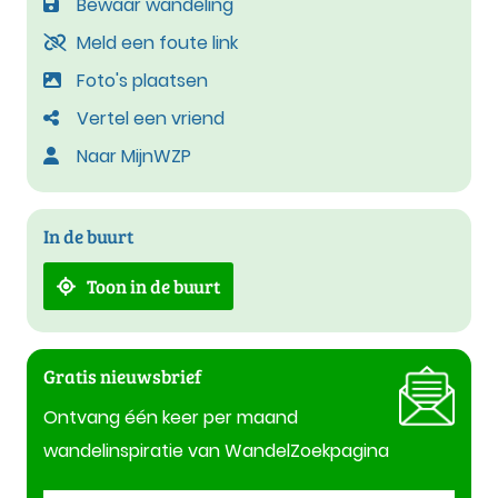
Bewaar wandeling
Meld een foute link
Foto's plaatsen
Vertel een vriend
Naar MijnWZP
In de buurt
Toon in de buurt
Gratis nieuwsbrief
Ontvang één keer per maand
wandelinspiratie van WandelZoekpagina