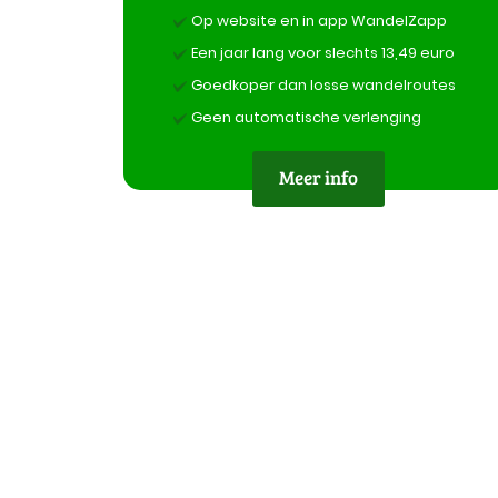
Op website en in app WandelZapp
Een jaar lang voor slechts 13,49 euro
Goedkoper dan losse wandelroutes
Geen automatische verlenging
Meer info