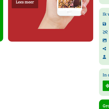
Lees meer
Ik 
In 
Gra