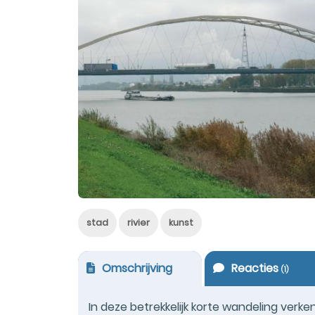
stad
rivier
kunst
Omschrijving
Reacties
(
1
)
In deze betrekkelijk korte wandeling ver