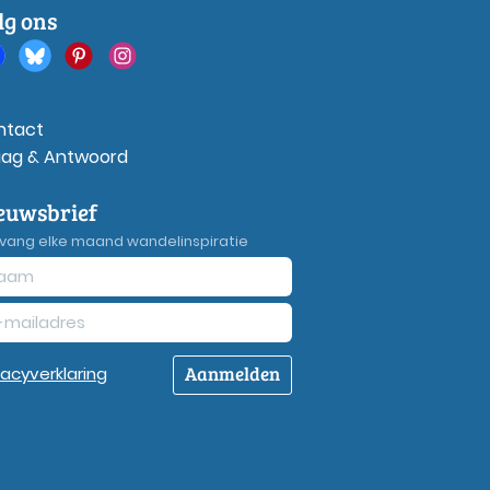
lg ons
ntact
aag & Antwoord
euwsbrief
vang elke maand wandelinspiratie
Aanmelden
vacy
verklaring