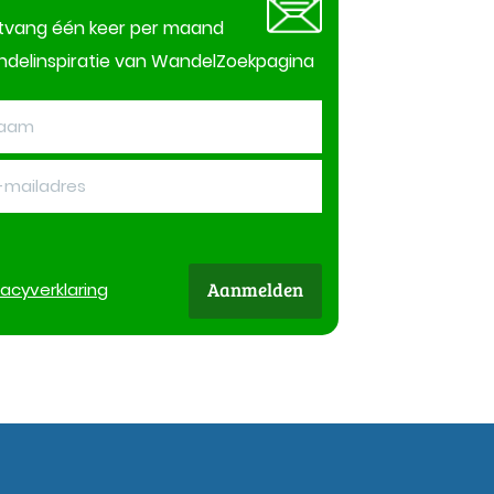
tvang één keer per maand
delinspiratie van WandelZoekpagina
Aanmelden
vacy
verklaring