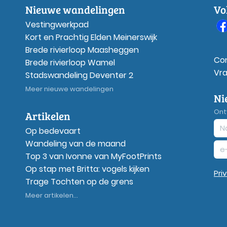
Nieuwe wandelingen
Vo
Vestingwerkpad
Kort en Prachtig Elden Meinerswijk
Brede rivierloop Maasheggen
Co
Brede rivierloop Wamel
Vr
Stadswandeling Deventer 2
Meer nieuwe wandelingen
Ni
Ont
Artikelen
Op bedevaart
Wandeling van de maand
Top 3 van Ivonne van MyFootPrints
Op stap met Britta: vogels kijken
Pri
Trage Tochten op de grens
Meer artikelen...