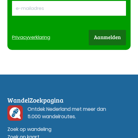
Aanmelden
Privacy
verklaring
WandelZoekpagina
Ontdek Nederland met meer dan
5.000 wandelroutes.
Zoek op wandeling
Zoek op kaart