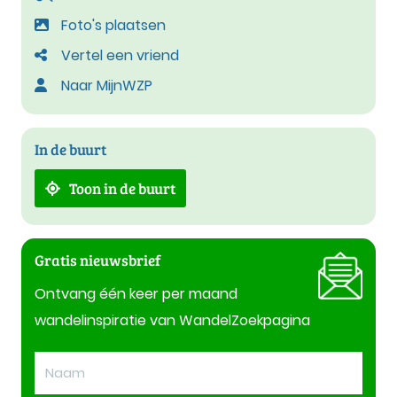
Foto's plaatsen
Vertel een vriend
Naar MijnWZP
In de buurt
Toon in de buurt
Gratis nieuwsbrief
Ontvang één keer per maand
wandelinspiratie van WandelZoekpagina