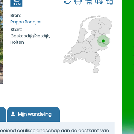
8 KM
Bron:
Rappe Rondjes
Start:
Geskesdijk/Rietdijk,
Holten
Mijn wandeling
glooiend coulisselandschap aan de oostkant van