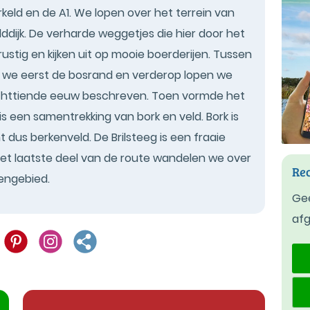
rkeld en de A1. We lopen over het terrein van
ijk. De verharde weggetjes die hier door het
rustig en kijken uit op mooie boerderijen. Tussen
 we eerst de bosrand en verderop lopen we
e achttiende eeuw beschreven. Toen vormde het
 een samentrekking van bork en veld. Bork is
 dus berkenveld. De Brilsteeg is een fraaie
et laatste deel van de route wandelen we over
Rec
engebied.
Gee
af