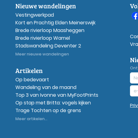
Nieuwe wandelingen
Vo
Vestingwerkpad
Kort en Prachtig Elden Meinerswijk
Brede rivierloop Maasheggen
Co
Brede rivierloop Wamel
Vr
Stadswandeling Deventer 2
Meer nieuwe wandelingen
Ni
Ont
Artikelen
Op bedevaart
Wandeling van de maand
Top 3 van Ivonne van MyFootPrints
Op stap met Britta: vogels kijken
Pri
Trage Tochten op de grens
Meer artikelen...