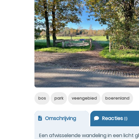
bos
park
veengebied
boerenland
Omschrijving
Reacties
(
1
)
Een afwisselende wandeling in een licht 