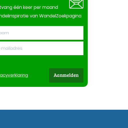
tvang één keer per maand
delinspiratie van WandelZoekpagina
Aanmelden
vacy
verklaring