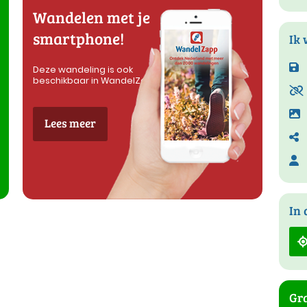
Wandelen met je
smartphone!
Ik 
Deze wandeling is ook
beschikbaar in WandelZapp
Lees meer
In 
Gra