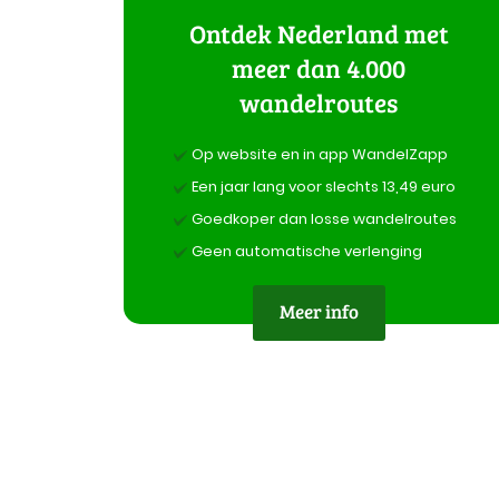
Ontdek Nederland met
meer dan 4.000
wandelroutes
Op website en in app WandelZapp
Een jaar lang voor slechts 13,49 euro
Goedkoper dan losse wandelroutes
Geen automatische verlenging
Meer info