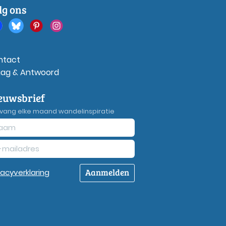
lg ons
ntact
aag & Antwoord
euwsbrief
vang elke maand wandelinspiratie
Aanmelden
vacy
verklaring