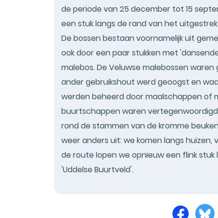
de periode van 25 december tot 15 septe
een stuk langs de rand van het uitgestre
De bossen bestaan voornamelijk uit ge
ook door een paar stukken met 'dansend
malebos. De Veluwse malebossen waren g
ander gebruikshout werd geoogst en waa
werden beheerd door maalschappen of ma
buurtschappen waren vertegenwoordigd. 
rond de stammen van de kromme beukenbo
weer anders uit: we komen langs huizen, vi
de route lopen we opnieuw een flink stuk
'Uddelse Buurtveld'.