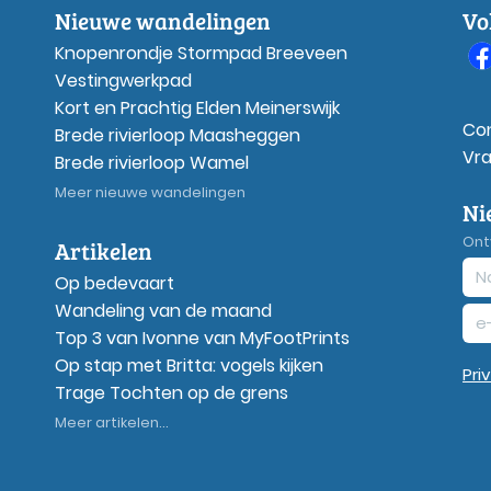
Nieuwe wandelingen
Vo
Knopenrondje Stormpad Breeveen
Vestingwerkpad
Kort en Prachtig Elden Meinerswijk
Co
Brede rivierloop Maasheggen
Vr
Brede rivierloop Wamel
Meer nieuwe wandelingen
Ni
Ont
Artikelen
Op bedevaart
Wandeling van de maand
Top 3 van Ivonne van MyFootPrints
Op stap met Britta: vogels kijken
Pri
Trage Tochten op de grens
Meer artikelen...