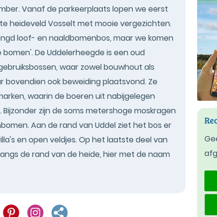
mber. Vanaf de parkeerplaats lopen we eerst
kte heideveld Vosselt met mooie vergezichten.
mengd loof- en naaldbomenbos, maar we komen
e bomen'. De Uddelerheegde is een oud
ebruiksbossen, waar zowel bouwhout als
r bovendien ook beweiding plaatsvond. Ze
rken, waarin de boeren uit nabijgelegen
Bijzonder zijn de soms metershoge moskragen
Rec
men. Aan de rand van Uddel ziet het bos er
Gee
lla's en open veldjes. Op het laatste deel van
af
 langs de rand van de heide, hier met de naam