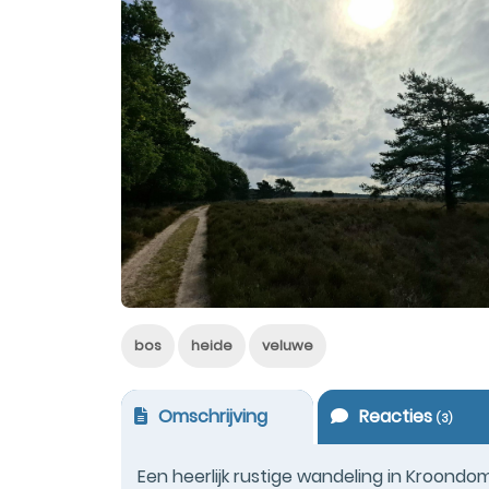
bos
heide
veluwe
Omschrijving
Reacties
(
3
)
Een heerlijk rustige wandeling in Kroondome