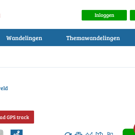
Inloggen
Wandelingen
Themawandelingen
veld
ad GPS track