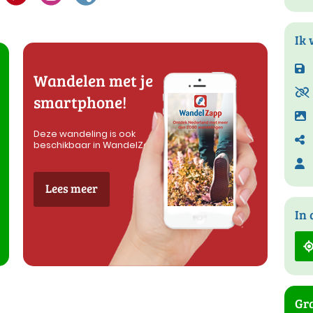
Ik 
Wandelen met je
smartphone!
Deze wandeling is ook
beschikbaar in WandelZapp
Lees meer
In 
Gra