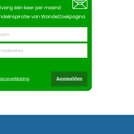
tvang één keer per maand
delinspiratie van WandelZoekpagina
Aanmelden
vacy
verklaring