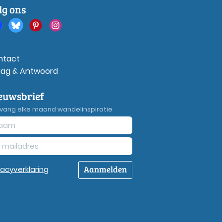
lg ons
ntact
aag & Antwoord
euwsbrief
vang elke maand wandelinspiratie
Aanmelden
vacy
verklaring