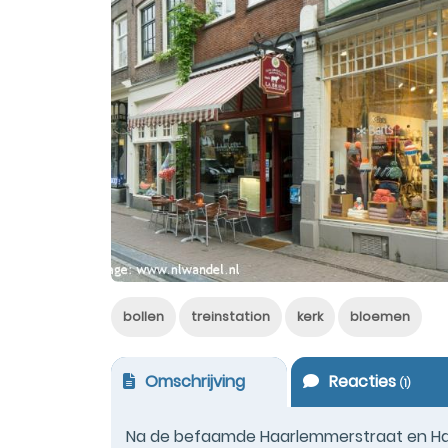
bollen
treinstation
kerk
bloemen
Omschrijving
Reacties
(
1
)
Na de befaamde Haarlemmerstraat en Haar