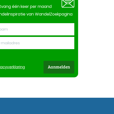
tvang één keer per maand
delinspiratie van WandelZoekpagina
Aanmelden
vacy
verklaring