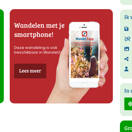
Ik 
Wandelen met je
smartphone!
Deze wandeling is ook
beschikbaar in WandelZapp
Lees meer
In 
Gra