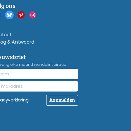
lg ons
ntact
aag & Antwoord
euwsbrief
vang elke maand wandelinspiratie
Aanmelden
vacy
verklaring