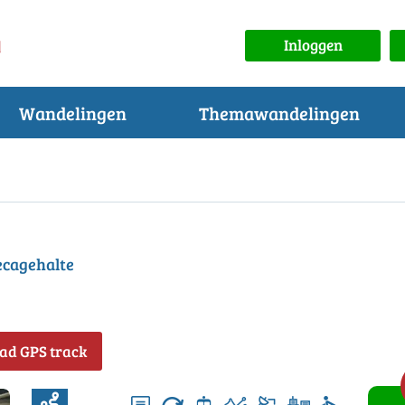
Inloggen
Wandelingen
Themawandelingen
ecagehalte
ad GPS track