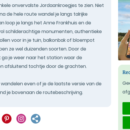
nkele onvervalste Jordaankroegjes te zien. Niet
na de hele route wandel je langs talrijke
 loop je langs het Anne Frankhuis en de
k vol schilderachtige monumenten, authentieke
llen voor in je tuin, balkonbak of bloempot
pen ze wel duizenden soorten. Door de
 ga je weer naar het station waar de
n afsluitend tochtje door de grachten.
Rec
Gee
t wandelen even of je de laatste versie van de
af
ind je bovenaan de routebeschrijving.