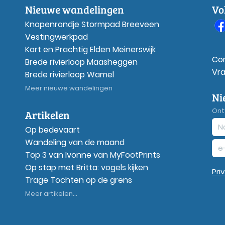
Nieuwe wandelingen
Vo
Knopenrondje Stormpad Breeveen
Vestingwerkpad
Kort en Prachtig Elden Meinerswijk
Co
Brede rivierloop Maasheggen
Vr
Brede rivierloop Wamel
Meer nieuwe wandelingen
Ni
Ont
Artikelen
Op bedevaart
Wandeling van de maand
Top 3 van Ivonne van MyFootPrints
Op stap met Britta: vogels kijken
Pri
Trage Tochten op de grens
Meer artikelen...