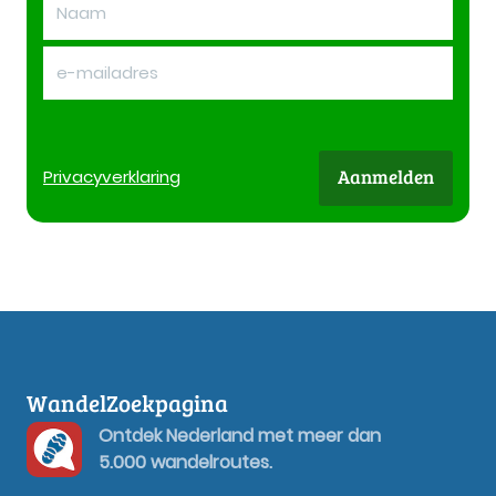
Aanmelden
Privacy
verklaring
WandelZoekpagina
Ontdek Nederland met meer dan
5.000 wandelroutes.