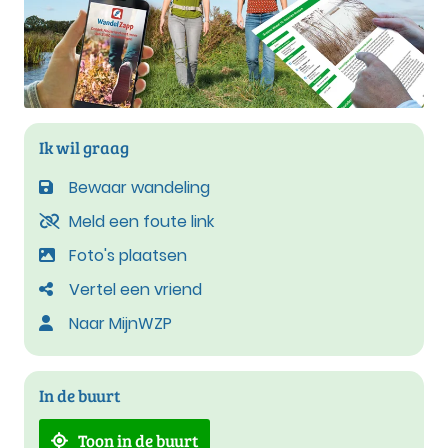
Ik wil graag
Bewaar wandeling
Meld een foute link
Foto's plaatsen
Vertel een vriend
Naar MijnWZP
In de buurt
Toon in de buurt