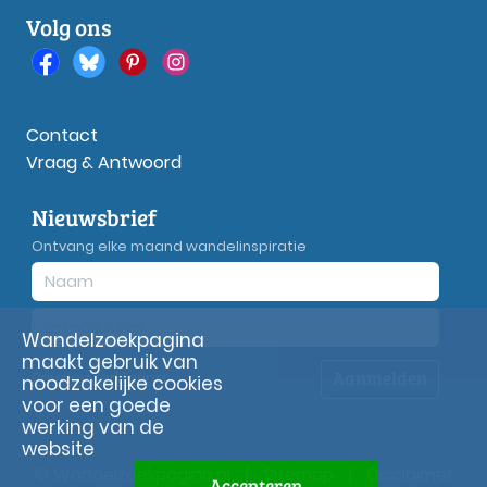
Volg ons
Contact
Vraag & Antwoord
Nieuwsbrief
Ontvang elke maand wandelinspiratie
Wandelzoekpagina
maakt gebruik van
Aanmelden
Privacy
verklaring
noodzakelijke cookies
voor een goede
werking van de
website
© Wandelzoekpagina.nl
|
Sitemap
|
Disclaimer
Accepteren