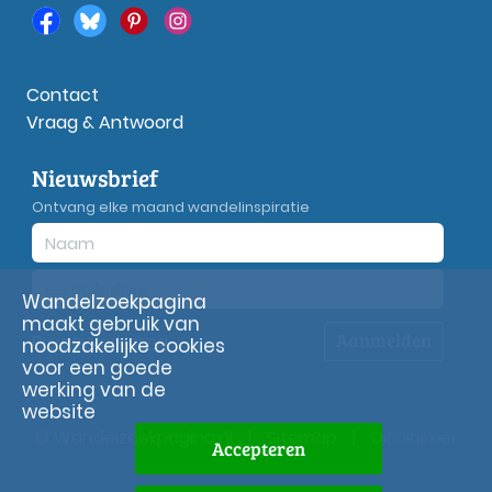
Contact
Vraag & Antwoord
Nieuwsbrief
Ontvang elke maand wandelinspiratie
Wandelzoekpagina
maakt gebruik van
Aanmelden
Privacy
verklaring
noodzakelijke cookies
voor een goede
werking van de
website
© Wandelzoekpagina.nl
|
Sitemap
|
Disclaimer
Accepteren