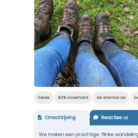
heide
80% onverhard
de drentse aa
b
Omschrijving
Reacties
(
18
)
We maken een prachtige, flinke wandelin