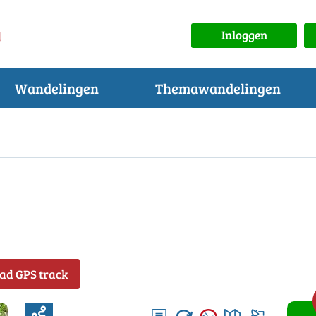
Inloggen
Wandelingen
Themawandelingen
ad GPS track