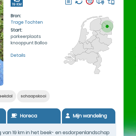
19 KM
Bron:
Trage Tochten
Start:
parkeerplaats
knooppunt Balloo
Details
eekdal
schaapskooi
Horeca
Mijn wandeling
g van 19 km in het beek- en esdorpenlandschap