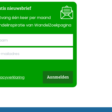
tis nieuwsbrief
tvang één keer per maand
delinspiratie van WandelZoekpagina
Aanmelden
vacy
verklaring