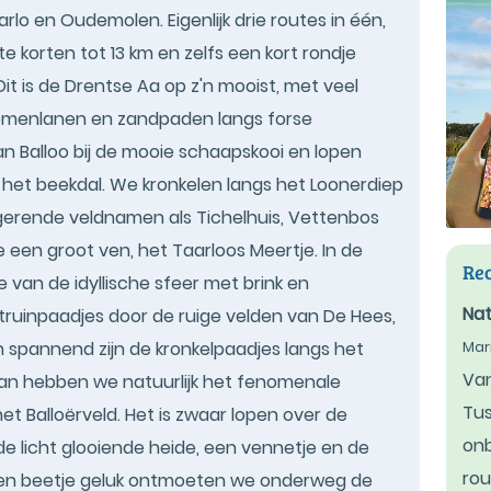
rlo en Oudemolen. Eigenlijk drie routes in één,
e korten tot 13 km en zelfs een kort rondje
it is de Drentse Aa op z'n mooist, met veel
omenlanen en zandpaden langs forse
n Balloo bij de mooie schaapskooi en lopen
 het beekdal. We kronkelen langs het Loonerdiep
igerende veldnamen als Tichelhuis, Vettenbos
 een groot ven, het Taarloos Meertje. In de
Rec
van de idyllische sfeer met brink en
Nat
struinpaadjes door de ruige velden van De Hees,
en spannend zijn de kronkelpaadjes langs het
Mar
Van
an hebben we natuurlijk het fenomenale
Tus
het Balloërveld. Het is zwaar lopen over de
onb
 licht glooiende heide, een vennetje en de
rou
een beetje geluk ontmoeten we onderweg de