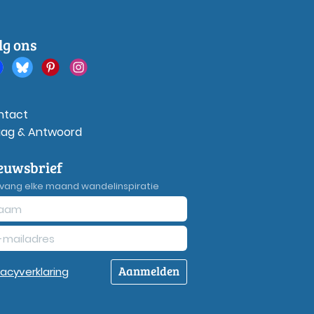
lg ons
ntact
aag & Antwoord
euwsbrief
vang elke maand wandelinspiratie
Aanmelden
vacy
verklaring