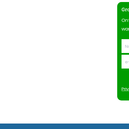
Gra
On
wan
Pri