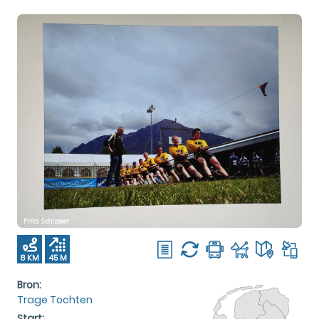
8 KM
45 M
Bron:
Trage Tochten
Start: