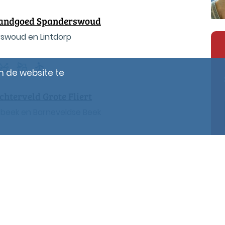
 Landgoed Spanderswoud
rswoud en Lintdorp
 de website te
chterveld Grote Fliert
beek en Barneveldse Beek
et Paradijs
ijlaer en Barneveldse Beek