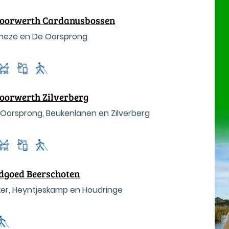
 Doorwerth Cardanusbossen
lfheze en De Oorsprong
Doorwerth Zilverberg
 Oorsprong, Beukenlanen en Zilverberg
dgoed Beerschoten
kker, Heyntjeskamp en Houdringe