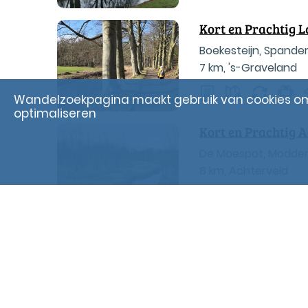
Kort en Prachtig
Boekesteijn, Spande
7 km
,
's-Graveland
Wandelzoekpagina maakt gebruik van cookies om
optimaliseren
Kort en Prachtig A
De Moespot, Modder
8 km
,
Achterveld
Kort en Prachtig H
Klein Bylaer, Groot B
8 km
,
Barneveld