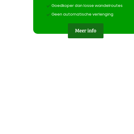
Goedkoper dan losse wandelroutes
Geen automatische verlenging
Meer info