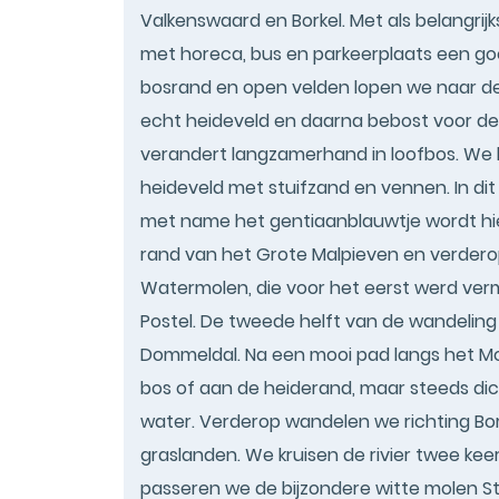
Valkenswaard en Borkel. Met als belangrijk
met horeca, bus en parkeerplaats een go
bosrand en open velden lopen we naar de 
echt heideveld en daarna bebost voor de 
verandert langzamerhand in loofbos. We 
heideveld met stuifzand en vennen. In dit g
met name het gentiaanblauwtje wordt hie
rand van het Grote Malpieven en verder
Watermolen, die voor het eerst werd verme
Postel. De tweede helft van de wandelin
Dommeldal. Na een mooi pad langs het Mo
bos of aan de heiderand, maar steeds dic
water. Verderop wandelen we richting B
graslanden. We kruisen de rivier twee keer
passeren we de bijzondere witte molen St