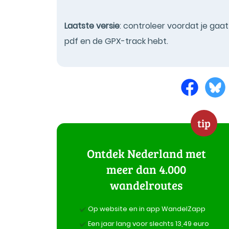
Laatste versie
: controleer voordat je gaa
pdf en de GPX-track hebt.
tip
Ontdek Nederland met
meer dan 4.000
wandelroutes
Op website en in app WandelZapp
Een jaar lang voor slechts 13,49 euro