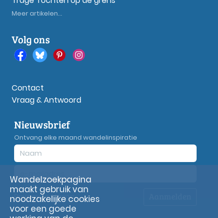
Trage Tochten op de grens
Meer artikelen...
Volg ons
Contact
Vraag & Antwoord
Nieuwsbrief
Ontvang elke maand wandelinspiratie
Wandelzoekpagina
maakt gebruik van
Aanmelden
Privacy
verklaring
noodzakelijke cookies
voor een goede