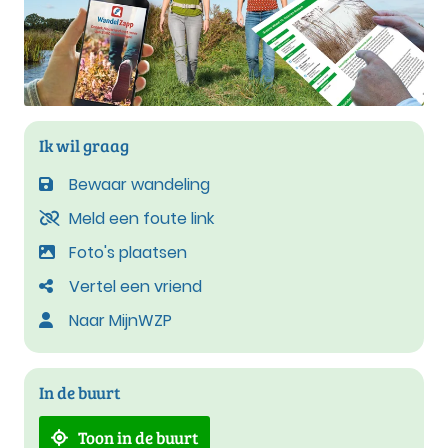
Ik wil graag
Bewaar wandeling
Meld een foute link
Foto's plaatsen
Vertel een vriend
Naar MijnWZP
In de buurt
Toon in de buurt