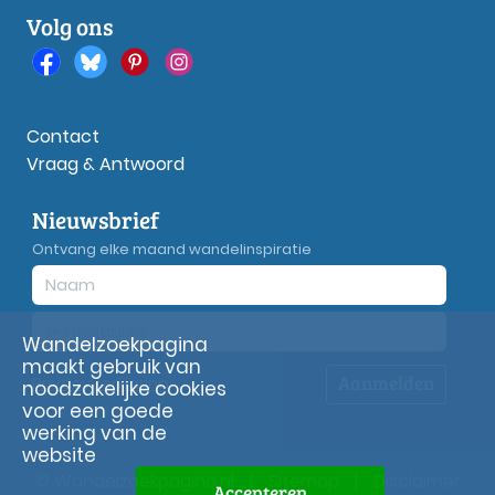
Volg ons
Contact
Vraag & Antwoord
Nieuwsbrief
Ontvang elke maand wandelinspiratie
Wandelzoekpagina
maakt gebruik van
Aanmelden
Privacy
verklaring
noodzakelijke cookies
voor een goede
werking van de
website
© Wandelzoekpagina.nl
|
Sitemap
|
Disclaimer
Accepteren