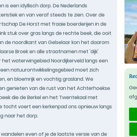
 is een idyllisch dorp. De Nederlands
eristiek en van veraf steeds te zien. Over de
tschap De Horst met fraaie boerderijen in de
ink stuk over gras langs de rechte beek, die ooit
Aan de noordkant van Gelselaar kon het daarom
aarse Broek en alle straatnamen met 'dijk'
r het waterwingebied Noordijkerveld langs een
In een natuurontwikkelingsgebied moet zich
Rec
n, en bloemrijk en vochtig grasland. We
Gee
n genieten van de rust van het Achterhoekse
af
sbeek die de Berkel en het Twentekaal met
 de tocht voert een kerkenpad ons opnieuw langs
ug naar het dorp.
t wandelen even of je de laatste versie van de