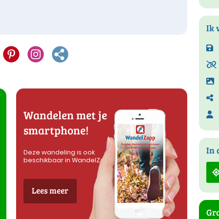
Ik 
Wandelen met je
smartphone!
In 
Deze wandeling is ook
beschikbaar in WandelZapp
Lees meer
Gra