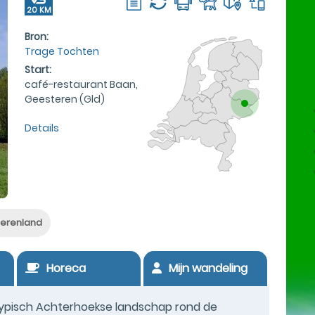
20 KM
Bron:
Trage Tochten
Start:
café-restaurant Baan,
Geesteren (Gld)
Details
erenland
Horeca
Mijn wandeling
typisch Achterhoekse landschap rond de