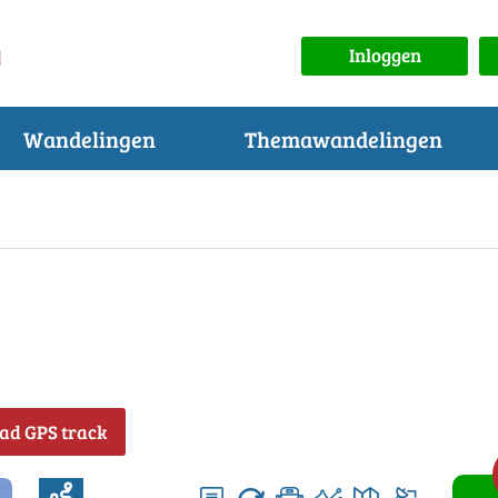
Inloggen
Wandelingen
Themawandelingen
ad GPS track