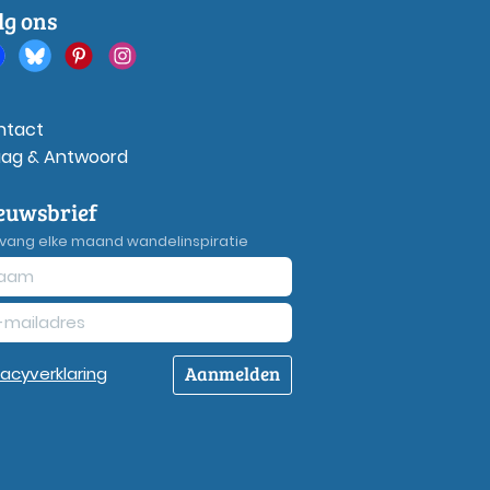
lg ons
ntact
aag & Antwoord
euwsbrief
vang elke maand wandelinspiratie
Aanmelden
vacy
verklaring