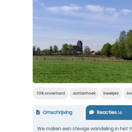
70% onverhard
achterhoek
beekjes
bo
Omschrijving
Reacties
(
4
)
We maken een stevige wandeling in het 