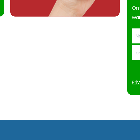
On
wan
Pri