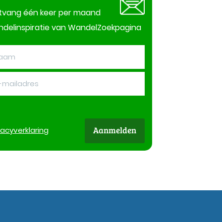
tvang één keer per maand
delinspiratie van WandelZoekpagina
Aanmelden
vacy
verklaring