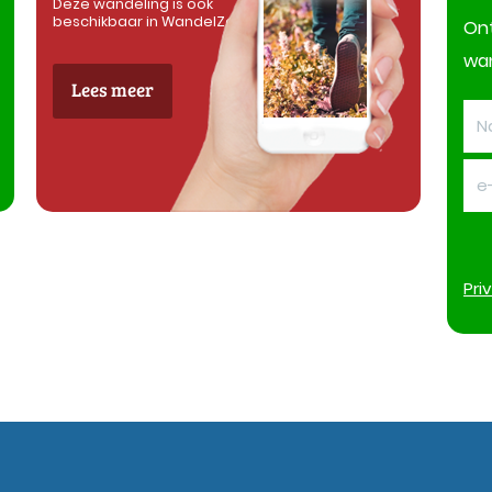
Deze wandeling is ook
beschikbaar in WandelZapp
On
wan
Lees meer
Pri