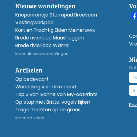
Nieuwe wandelingen
Vo
Knopenrondje Stormpad Breeveen
Vestingwerkpad
Kort en Prachtig Elden Meinerswijk
Co
Brede rivierloop Maasheggen
Vr
Brede rivierloop Wamel
Meer nieuwe wandelingen
Ni
Ont
Artikelen
Op bedevaart
Wandeling van de maand
Top 3 van Ivonne van MyFootPrints
Op stap met Britta: vogels kijken
Pri
Trage Tochten op de grens
Meer artikelen...