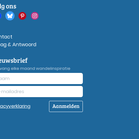
lg ons
ntact
aag & Antwoord
euwsbrief
vang elke maand wandelinspiratie
Aanmelden
vacy
verklaring