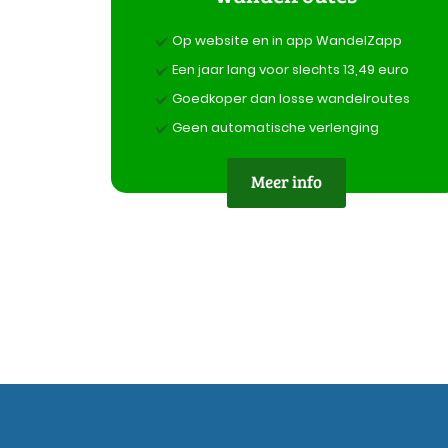
Op website en in app WandelZapp
Een jaar lang voor slechts 13,49 euro
Goedkoper dan losse wandelroutes
Geen automatische verlenging
Meer info