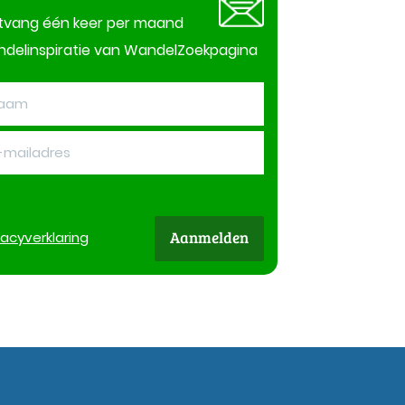
tvang één keer per maand
delinspiratie van WandelZoekpagina
Aanmelden
vacy
verklaring