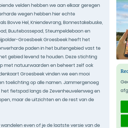
ooiende velden hebben we aan elkaar geregen
verharde wegen hebben hier echte
ls Bovve Hel, Kniendevrang, Bonnestakebuske,
pad, Buutebossepad, Steumpeldebaon en
ijpolder-Groesbeek Groesbeek heeft het
nverharde paden in het buitengebied vast te
et gebied levend te houden. Deze stichting
chap met natuurwaarden en beheert zelf ook
Rec
adenkaart Groesbeek vinden we een mooi
Gee
en toelichting op alle namen. Jammergenoeg
af
r het fietspad langs de Zevenheuvelenweg en
open, maar de uitzichten en de rest van de
t wandelen even of je de laatste versie van de