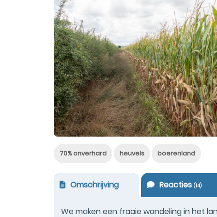
70% onverhard
heuvels
boerenland
Omschrijving
Reacties
(
14
)
We maken een fraaie wandeling in het lan