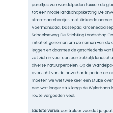
pareltjes van wandelpaden tussen de gl
tot een mooie landschapsketting. De on
straatnaambordjes met klinkende namen a
Voermansdaol, Dassepad, Groenedaalse
Schoekseweg. De Stichting Landschap Oo
initiatief genomen om de namen van de o
leggen en daarmee de geschiedenis van h
zet zich in voor een aantrekkelijk lands
diverse natuurpercelen. Op de Wandelp
overzicht van de onverharde paden en e
moeten we wel twee keer een stukje ove
een wat langer stuk langs de Wylerbaan l
route vergoeden veel.
Laatste versie
: controleer voordat je gaa