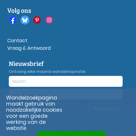
Volg ons
Contact
Vraag & Antwoord
Nieuwsbrief
Ontvang elke maand wandelinspiratie
Wandelzoekpagina
maakt gebruik van
Aanmelden
Privacy
verklaring
noodzakelijke cookies
voor een goede
werking van de
website
© Wandelzoekpagina.nl
|
Sitemap
|
Disclaimer