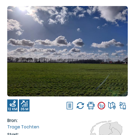
12 KM
35 M
Bron:
Trage Tochten
Start: