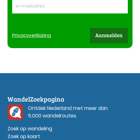
Aanmelden
Privacy
verklaring
WandelZoekpagina
Ontdek Nederland met meer dan
5.000 wandelroutes.
Zoek op wandeling
Zoek op kaart