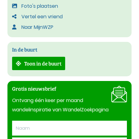
Foto's plaatsen
Vertel een vriend
Naar MijnWZP
In de buurt
Toon in de buurt
Gratis nieuwsbrief
Ontvang één keer per maand
wandelinspiratie van WandelZoekpagina