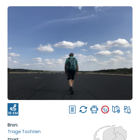
16 KM
Bron:
Trage Tochten
Start: