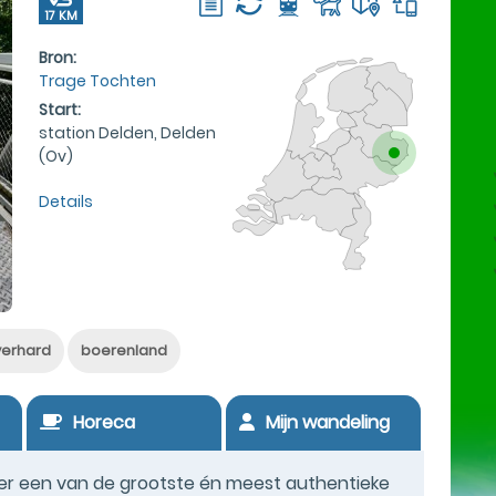
17 KM
Bron:
Trage Tochten
Start:
station Delden, Delden
(Ov)
Details
verhard
boerenland
Horeca
Mijn wandeling
r een van de grootste én meest authentieke