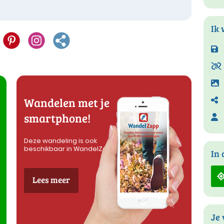
Ik 
Wandelen met je
smartphone!
Deze wandeling is ook
beschikbaar in WandelZapp
In 
Lees meer
Je 