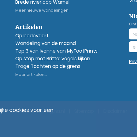
Vr
Brede rivierloop Wamel
Meer nieuwe wandelingen
Ni
Ont
Artikelen
Op bedevaart
Wandeling van de maand
Top 3 van Ivonne van MyFootPrints
Op stap met Britta: vogels kijken
Pri
Trage Tochten op de grens
Meer artikelen...
ke cookies voor een
© Wandelzoekpagina.nl
|
Sitemap
|
Disclaimer