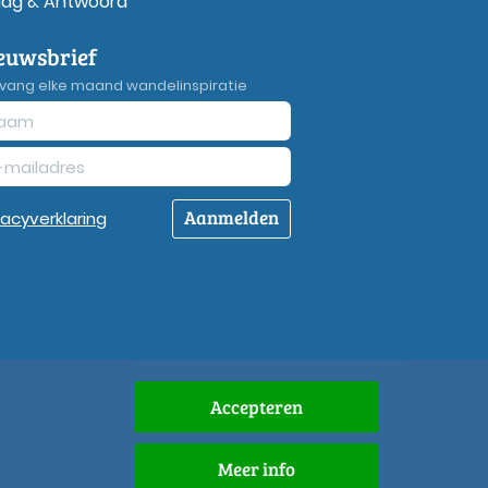
aag & Antwoord
euwsbrief
vang elke maand wandelinspiratie
Aanmelden
vacy
verklaring
Accepteren
Meer info