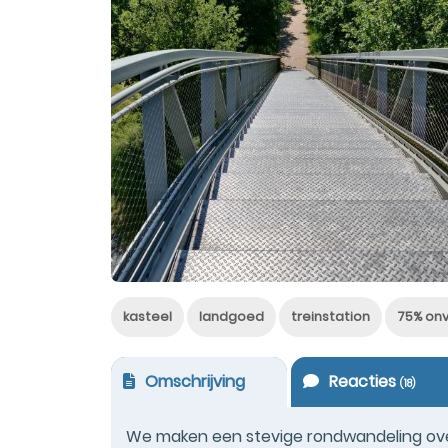
kasteel
landgoed
treinstation
75% on
Omschrijving
Reacties
(
18
)
We maken een stevige rondwandeling ove