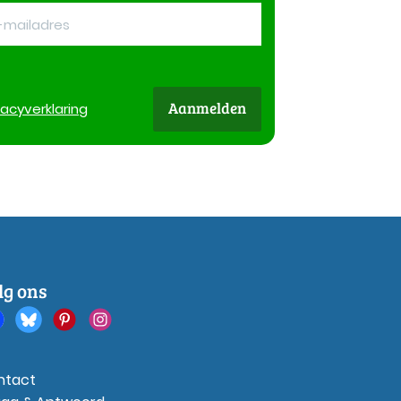
Aanmelden
vacy
verklaring
lg ons
ntact