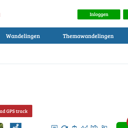
Inloggen
Wandelingen
Themawandelingen
ad GPS track