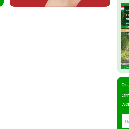
Gra
On
wan