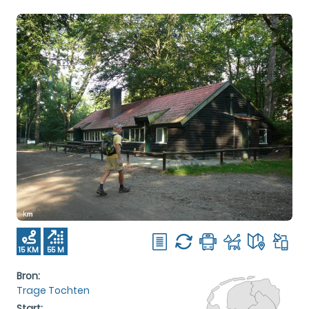
15 KM
55 M
Bron:
Trage Tochten
Start: