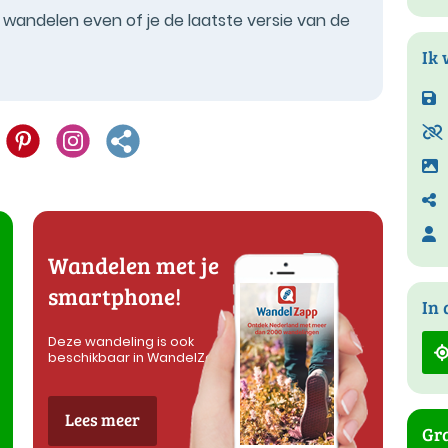
t wandelen even of je de laatste versie van de
Ik 
Wandelen met je
smartphone!
In 
Deze wandeling is ook
beschikbaar in WandelZapp
Lees meer
Gra