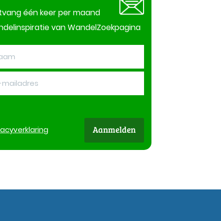
tvang één keer per maand
delinspiratie van WandelZoekpagina
Aanmelden
vacy
verklaring