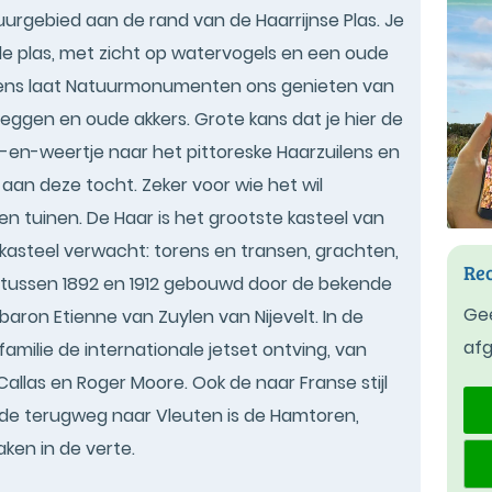
rgebied aan de rand van de Haarrijnse Plas. Je
n de plas, met zicht op watervogels en een oude
ens laat Natuurmonumenten ons genieten van
ggen en oude akkers. Grote kans dat je hier de
n-en-weertje naar het pittoreske Haarzuilens en
aan deze tocht. Zeker voor wie het wil
 tuinen. De Haar is het grootste kasteel van
 kasteel verwacht: torens en transen, grachten,
Rec
s tussen 1892 en 1912 gebouwd door de bekende
Gee
baron Etienne van Zuylen van Nijevelt. In de
af
amilie de internationale jetset ontving, van
Callas en Roger Moore. Ook de naar Franse stijl
p de terugweg naar Vleuten is de Hamtoren,
ken in de verte.