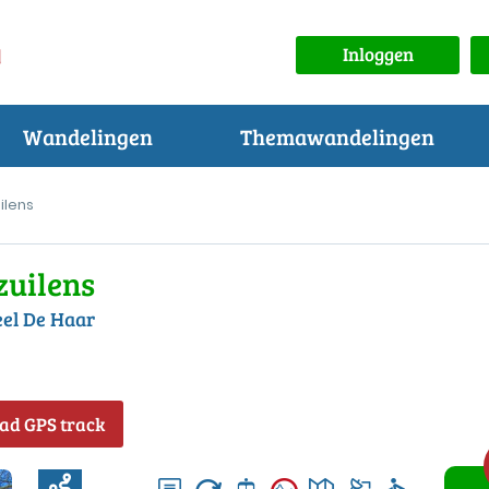
Inloggen
Wandelingen
Themawandelingen
ilens
zuilens
eel De Haar
ad GPS track