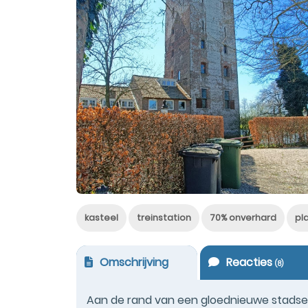
kasteel
treinstation
70% onverhard
pl
Omschrijving
Reacties
(
8
)
Aan de rand van een gloednieuwe stadse o