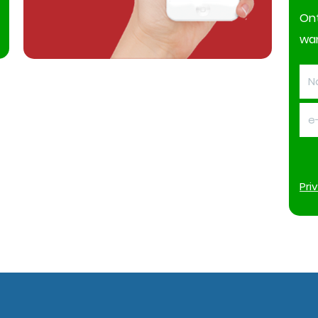
On
wan
Pri