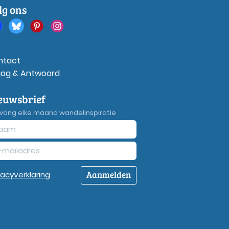
lg ons
ntact
aag & Antwoord
euwsbrief
vang elke maand wandelinspiratie
Aanmelden
vacy
verklaring