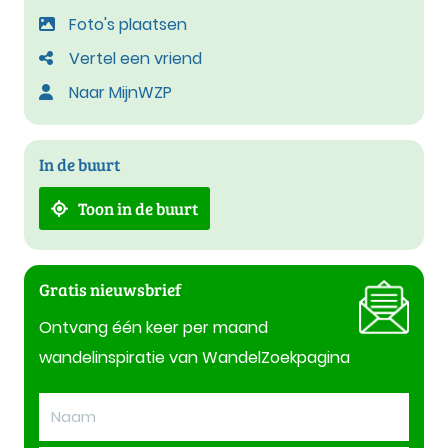
Foto's plaatsen
Vertel een vriend
Naar MijnWZP
In de buurt
Toon in de buurt
Gratis nieuwsbrief
Ontvang één keer per maand
wandelinspiratie van WandelZoekpagina