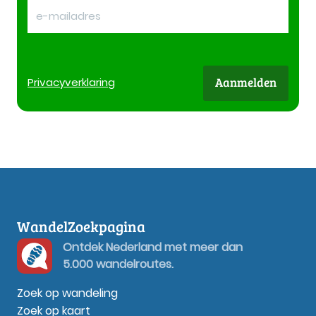
Aanmelden
Privacy
verklaring
WandelZoekpagina
Ontdek Nederland met meer dan
5.000 wandelroutes.
Zoek op wandeling
Zoek op kaart