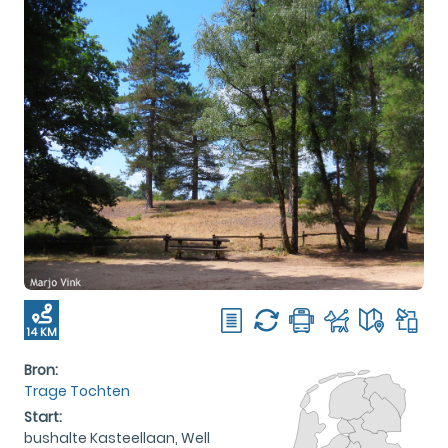
14 KM
Bron:
Trage Tochten
Start:
bushalte Kasteellaan, Well