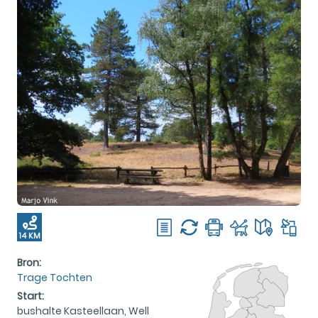
14 KM
Bron:
Trage Tochten
Start:
bushalte Kasteellaan, Well