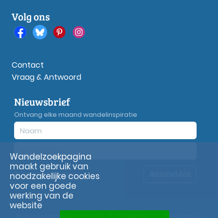
Volg ons
Contact
Vraag & Antwoord
Nieuwsbrief
Ontvang elke maand wandelinspiratie
Wandelzoekpagina
maakt gebruik van
Aanmelden
Privacy
verklaring
noodzakelijke cookies
voor een goede
werking van de
website
© Wandelzoekpagina.nl
|
Sitemap
|
Disclaimer