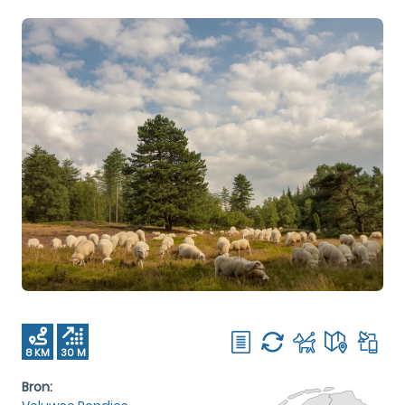
8 KM
30 M
Bron: