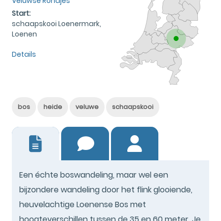
Veluwse Rondjes
Start:
schaapskooi Loenermark,
Loenen
Details
bos
heide
veluwe
schaapskooi
4
Een échte boswandeling, maar wel een
bijzondere wandeling door het flink glooiende,
heuvelachtige Loenense Bos met
hoogteverschillen tussen de 35 en 60 meter. Je