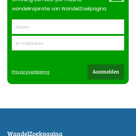
wandelinspiratie van WandelZoekpagina
Aanmelden
Privacy
verklaring
WandelZoekpagina