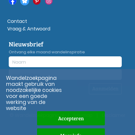
Contact
Vraag & Antwoord
Nieuwsbrief
Ontvang elke maand wandelinspiratie
Wandelzoekpagina
maakt gebruik van
Aanmelden
Privacy
verklaring
noodzakelijke cookies
voor een goede
werking van de
website
© Wandelzoekpagina.nl
|
Sitemap
|
Disclaimer
Accepteren