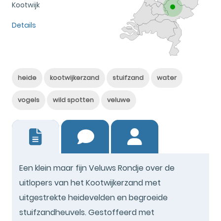
Kootwijk
Details
heide
kootwijkerzand
stuifzand
water
vogels
wild spotten
veluwe
5
Een klein maar fijn Veluws Rondje over de
uitlopers van het Kootwijkerzand met
uitgestrekte heidevelden en begroeide
stuifzandheuvels. Gestoffeerd met