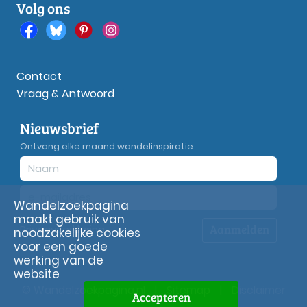
Volg ons
Contact
Vraag & Antwoord
Nieuwsbrief
Ontvang elke maand wandelinspiratie
Wandelzoekpagina
maakt gebruik van
Aanmelden
Privacy
verklaring
noodzakelijke cookies
voor een goede
werking van de
website
© Wandelzoekpagina.nl
|
Sitemap
|
Disclaimer
Accepteren