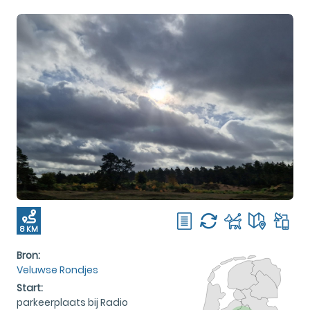
8 KM
Bron:
Veluwse Rondjes
Start:
parkeerplaats bij Radio