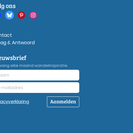
lg ons
ntact
aag & Antwoord
euwsbrief
vang elke maand wandelinspiratie
Aanmelden
vacy
verklaring