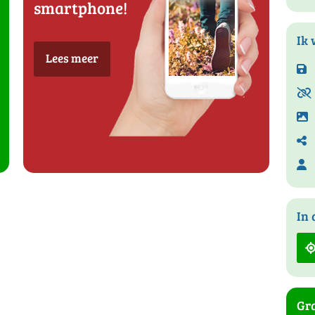
smartphone!
Ik 
Lees meer
In 
Gra