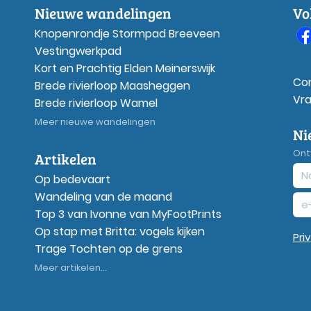
Nieuwe wandelingen
Vo
Knopenrondje Stormpad Breeveen
Vestingwerkpad
Kort en Prachtig Elden Meinerswijk
Co
Brede rivierloop Maasheggen
Vr
Brede rivierloop Wamel
Meer nieuwe wandelingen
Ni
Ont
Artikelen
Op bedevaart
Wandeling van de maand
Top 3 van Ivonne van MyFootPrints
Op stap met Britta: vogels kijken
Pri
Trage Tochten op de grens
Meer artikelen...