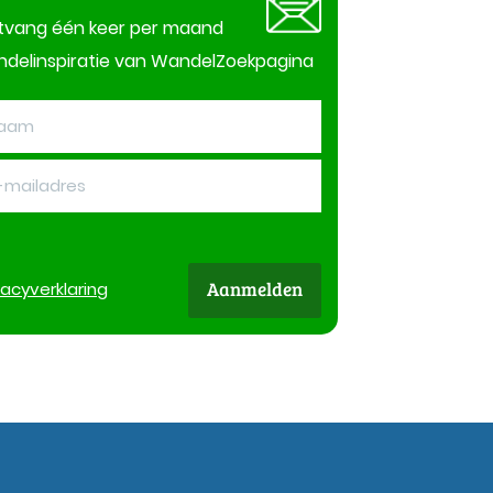
tvang één keer per maand
delinspiratie van WandelZoekpagina
Aanmelden
vacy
verklaring