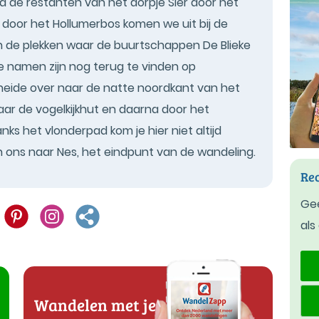
 de restanten van het dorpje Sier door het
 door het Hollumerbos komen we uit bij de
en de plekken waar de buurtschappen De Blieke
 namen zijn nog terug te vinden op
eide over naar de natte noordkant van het
naar de vogelkijkhut en daarna door het
s het vlonderpad kom je hier niet altijd
 ons naar Nes, het eindpunt van de wandeling.
Rec
Gee
als
Wandelen met je