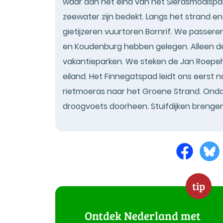
waar aan het eind van het Sierdsmoaispad
zeewater zijn bedekt. Langs het strand en
gietijzeren vuurtoren Bornrif. We passer
en Koudenburg hebben gelegen. Alleen de
vakantieparken. We steken de Jan Roepeh
eiland. Het Finnegatspad leidt ons eerst 
rietmoeras naar het Groene Strand. Ondank
droogvoets doorheen. Stuifdijken brengen
tip
Ontdek Nederland met