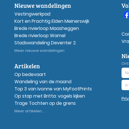
Nieuwe wandelingen
Vo
Vestingwerkpad
Kort en Prachtig Elden Meinerswijk
Brede rivierloop Maasheggen
Co
Brede rivierloop Wamel
Vr
Stadswandeling Deventer 2
Meer nieuwe wandelingen
Ni
Ont
Artikelen
Op bedevaart
Wandeling van de maand
Top 3 van Ivonne van MyFootPrints
Op stap met Britta: vogels kijken
Pri
Trage Tochten op de grens
Meer artikelen...