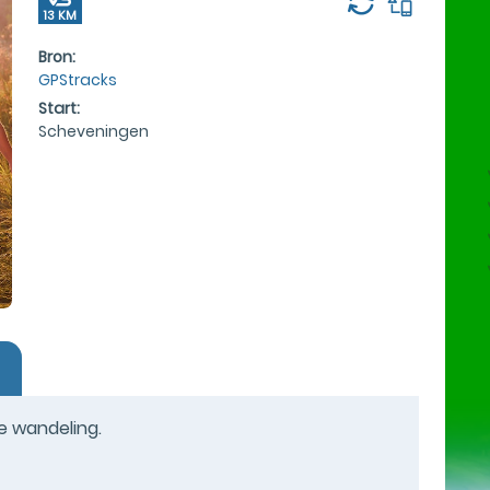
13 KM
Bron:
GPStracks
Start:
Scheveningen
ze wandeling.