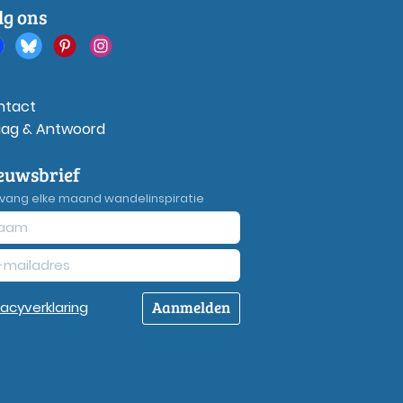
lg ons
ntact
aag & Antwoord
euwsbrief
vang elke maand wandelinspiratie
Aanmelden
vacy
verklaring