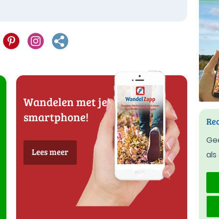
Wandelen met je
smartphone!
Rec
Gee
Lees meer
als