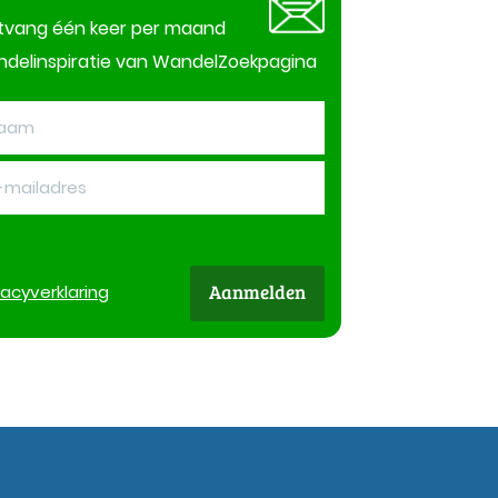
tvang één keer per maand
delinspiratie van WandelZoekpagina
Aanmelden
vacy
verklaring