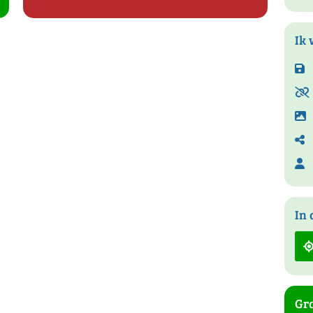
Ik 
In 
Gra