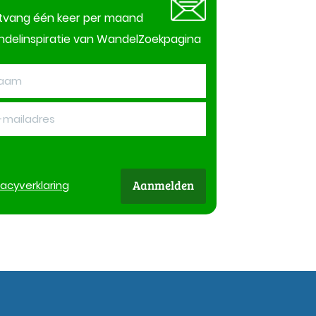
tvang één keer per maand
delinspiratie van WandelZoekpagina
Aanmelden
vacy
verklaring