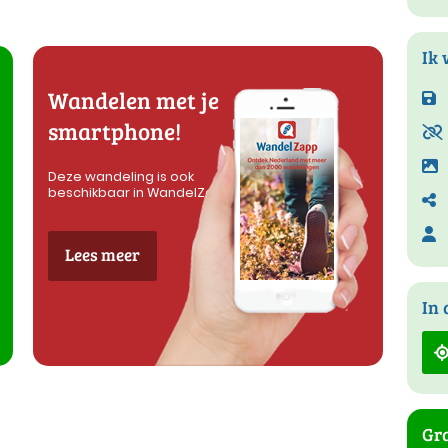
Ik 
Wandelen met je
smartphone!
Deze wandeling is ook
beschikbaar in WandelZapp
Lees meer
In 
Gra