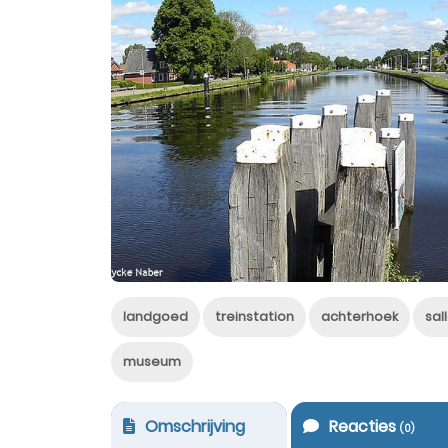
landgoed
treinstation
achterhoek
sal
museum
Omschrijving
Reacties
(
0
)