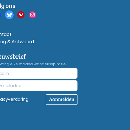
lg ons
ntact
aag & Antwoord
euwsbrief
vang elke maand wandelinspiratie
Aanmelden
vacy
verklaring