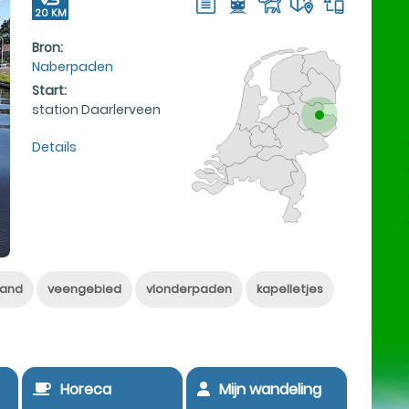
20 KM
Bron:
Naberpaden
Start:
station Daarlerveen
Details
land
veengebied
vlonderpaden
kapelletjes
Horeca
Mijn wandeling