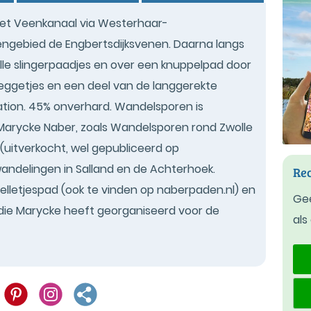
het Veenkanaal via Westerhaar-
engebied de Engbertsdijksvenen. Daarna langs
e slingerpaadjes en over een knuppelpad door
weggetjes en een deel van de langgerekte
ation. 45% onverhard. Wandelsporen is
Marycke Naber, zoals Wandelsporen rond Zwolle
(uitverkocht, wel gepubliceerd op
ndelingen in Salland en de Achterhoek.
Rec
lletjespad (ook te vinden op naberpaden.nl) en
Gee
 die Marycke heeft georganiseerd voor de
als