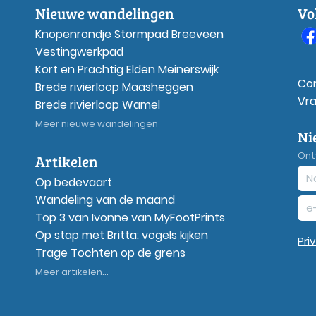
Nieuwe wandelingen
Vo
Knopenrondje Stormpad Breeveen
Vestingwerkpad
Kort en Prachtig Elden Meinerswijk
Co
Brede rivierloop Maasheggen
Vr
Brede rivierloop Wamel
Meer nieuwe wandelingen
Ni
Ont
Artikelen
Op bedevaart
Wandeling van de maand
Top 3 van Ivonne van MyFootPrints
Op stap met Britta: vogels kijken
Pri
Trage Tochten op de grens
Meer artikelen...