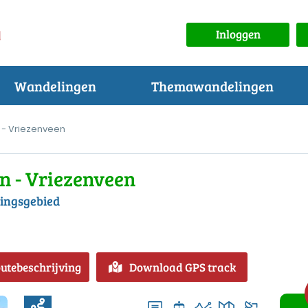
Inloggen
Wandelingen
Themawandelingen
 - Vriezenveen
n - Vriezenveen
ningsgebied
outebeschrijving
Download GPS track