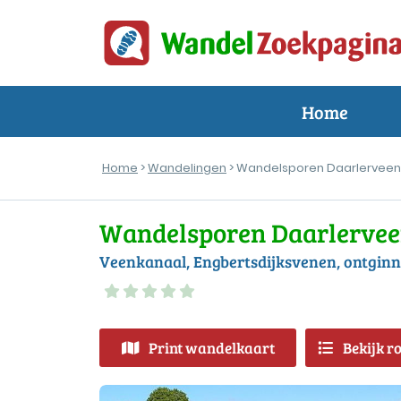
Home
Home
>
Wandelingen
> Wandelsporen Daarlerveen
Wandelsporen Daarlervee
Veenkanaal, Engbertsdijksvenen, ontgin
Print wandelkaart
Bekijk r